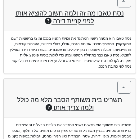
נסח טאבו מה זה ולמה חשוב להוציא אותו
לפני קניית דירה
נסח טאבו הוא מסמך רשמי המתעד את זכויות הקניין בנכס ומוצג ברשומות רשם
המקרקעין. המסמך מפרט את סוג הנכס, גודלו, בעלי הזכויות, העברות קודמות,
התחייבויות והגבלות משפטיות כגון עיקולים או שעבודים. בעת רכישת דירה מומלץ
להוציא נסח טאבו כבר בתחילת המשא ומתן כדי לגלות בעיות פוטנציאליות
מוקדם. לקבלת נסח יש להצטייד בפרטי גוש וחלקה; אם אינם זמינים ניתן לבקש
נסח לפי כתובת הנכס.
תשריט בית משותף הסבר מלא מה כולל
ולמה צריך אותו
תשריט בית משותף הוא תרשים רשמי המגדיר את חלוקת הבעלות וההצמדות
בדירות ובשטחים בבניין משותף. התשריט מציין פרטים מזהים של החלקה, מספר
מבנים וקומות, מיפוי דירות, שטחי הצמדות כגון חניה ומחסן, וגבולות במפות בקנ''מ