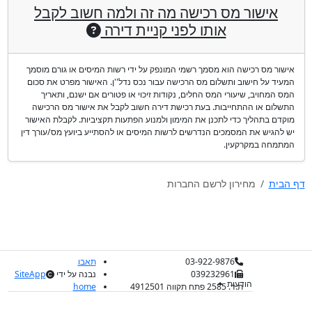
אישור מס רכישה מה זה ולמה חשוב לקבל
אותו לפני קניית דירה
אישור מס רכישה הוא מסמך רשמי המונפק על ידי רשות המיסים או גורם מוסמך
המעיד על חישוב ותשלום מס הרכישה עבור נכס נדל''ן. האישור מפרט את סכום
המס המחויב, שיעורי המס החלים, נקודות זיכוי או פטורים אם ישנם, ותאריך
התשלום או ההתחייבות. בעת רכישת דירה חשוב לקבל את אישור מס הרכישה
מוקדם בתהליך כדי לתכנן את המימון ולמנוע הפתעות תקציביות. לקבלת האישור
יש להגיש את המסמכים הנדרשים לרשות המיסים או להסתייע ביועץ מס/עורך דין
המתמחה במקרקעין.
דף הבית
מחירון לרשם החברות
03-922-9876
תאבו
039232961
נבנה על ידי
SiteApp
הודעות
ת.ד. 2585 פתח תקווה 4912501
home
התחיל: 00:08:09.4988240
עלה: 00:00:00.1818810