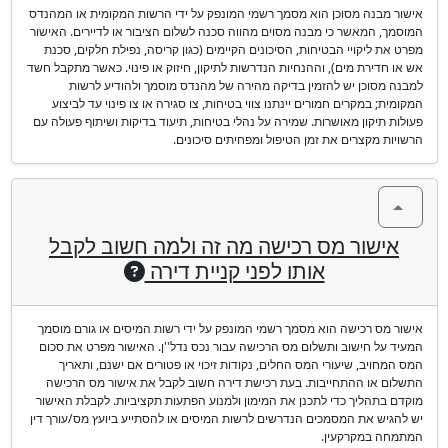
אישור מבנה מסוכן הוא מסמך רשמי המונפק על ידי הרשות המקומית או המהנדס
המוסמך, המאשר כי מבנה מסוים מהווה סכנה לשלום הציבור או לדיירים. האישור
מפרט את ליקויי הבטיחות, הסיכונים הקיימים (כגון קריסה, נפילת חלקים, סכנת
אש או חדירת מים), וההנחיות הנדרשות לתיקון, חיזוק או פינוי. כאשר מתקבל חשד
למבנה מסוכן יש להזמין בדיקה מהירה של מהנדס מוסמך ולהודיע לרשות
המקומית; במקרים חמורים יינתנו צווי בטיחות, צו סגירה או צו פינוי עד לביצוע
פעולות תיקון מאושרות. שמירה על נהלי בטיחות, תיעוד בדיקות ושיתוף פעולה עם
הרשויות מקצרים את זמן הטיפול ומפחיתים סיכונים.
אישור מס רכישה מה זה ולמה חשוב לקבל
אותו לפני קניית דירה
אישור מס רכישה הוא מסמך רשמי המונפק על ידי רשות המיסים או גורם מוסמך
המעיד על חישוב ותשלום מס הרכישה עבור נכס נדל''ן. האישור מפרט את סכום
המס המחויב, שיעורי המס החלים, נקודות זיכוי או פטורים אם ישנם, ותאריך
התשלום או ההתחייבות. בעת רכישת דירה חשוב לקבל את אישור מס הרכישה
מוקדם בתהליך כדי לתכנן את המימון ולמנוע הפתעות תקציביות. לקבלת האישור
יש להגיש את המסמכים הנדרשים לרשות המיסים או להסתייע ביועץ מס/עורך דין
המתמחה במקרקעין.